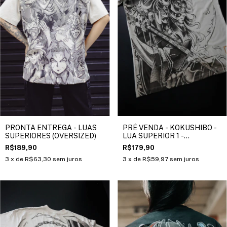
PRONTA ENTREGA - LUAS
PRÉ VENDA - KOKUSHIBO -
SUPERIORES (OVERSIZED)
LUA SUPERIOR 1 -
(OVERSIZED) - DEMON
R$189,90
R$179,90
SLAYER
3
x de
R$63,30
sem juros
3
x de
R$59,97
sem juros