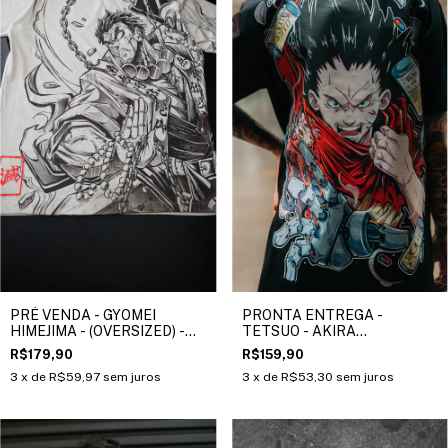
PRÉ VENDA - GYOMEI
PRONTA ENTREGA -
HIMEJIMA - (OVERSIZED) -
TETSUO - AKIRA
DEMON SLAYER
(TRADICIONAL)
R$179,90
R$159,90
3
x de
R$59,97
sem juros
3
x de
R$53,30
sem juros