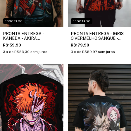
ESGOTADO
ESGOTADO
PRONTA ENTREGA -
PRONTA ENTREGA - IGRIS,
KANEDA - AKIRA
O VERMELHO SANGUE -
(TRADICIONAL)
(OVERSIZED)
R$159,90
R$179,90
3
x de
R$53,30
sem juros
3
x de
R$59,97
sem juros