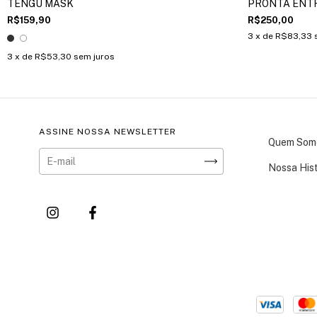
TENGU MASK
PRONTA ENT
R$159,90
R$250,00
3
x de
R$83,33
3
x de
R$53,30
sem juros
ASSINE NOSSA NEWSLETTER
Quem Som
Nossa Hist