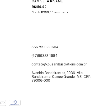
CAMISETA KISAME
R$159,90
3
x de
R$53,30
sem juros
5567993221684
(67)99322-1684
contato@louzanillustrations.com.br
Avenida Bandeirantes, 2936 - Vila
Bandeirante, Campo Grande - MS - CEP:
79006-000