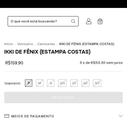
0
Início
.
Vestuário
.
Camisetas
.
IKKI DE FÊNIX (ESTAMPA COSTAS)
IKKI DE FÊNIX (ESTAMPA COSTAS)
R$159,90
3
x de
R$53,30
sem juros
P
M
G
GG
G1
G2
G3
TAMANHO
MEIOS DE PAGAMENTO