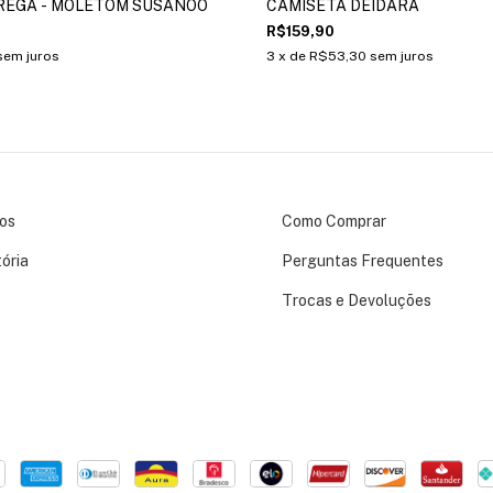
REGA - MOLETOM SUSANOO
CAMISETA DEIDARA
R$159,90
sem juros
3
x de
R$53,30
sem juros
os
Como Comprar
ória
Perguntas Frequentes
Trocas e Devoluções